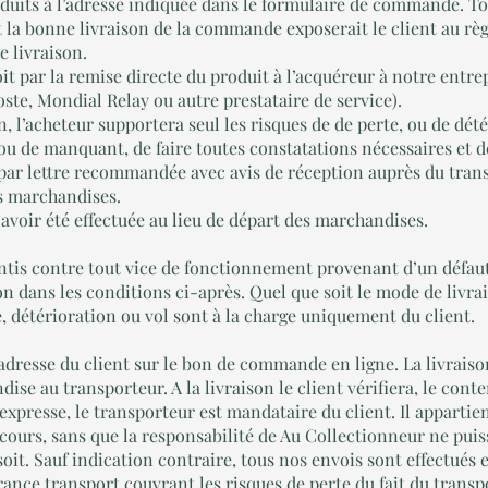
oduits à l’adresse indiquée dans le formulaire de commande. To
 la bonne livraison de la commande exposerait le client au règ
e livraison.
oit par la remise directe du produit à l’acquéreur à notre entrep
oste, Mondial Relay ou autre prestataire de service).
, l’acheteur supportera seul les risques de de perte, ou de dété
 ou de manquant, de faire toutes constatations nécessaires et 
 par lettre recommandée avec avis de réception auprès du trans
es marchandises.
 avoir été effectuée au lieu de départ des marchandises.
ntis contre tout vice de fonctionnement provenant d’un défaut
n dans les conditions ci-après. Quel que soit le mode de livrais
, détérioration ou vol sont à la charge uniquement du client.
l’adresse du client sur le bon de commande en ligne. La livraiso
ise au transporteur. A la livraison le client vérifiera, le conte
xpresse, le transporteur est mandataire du client. Il appartie
ours, sans que la responsabilité de Au Collectionneur ne puis
oit. Sauf indication contraire, tous nos envois sont effectués
ance transport couvrant les risques de perte du fait du transpo