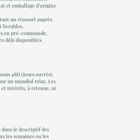
tat et emballage d’origine
tant un réassort auprès
 livrables.
cles en pré-commande,
es déjà disponibles.
sous 48H (jours ouvrés).
pour un mondial relay. Les
et intérêts, à retenue, ni
dans le descriptif des
ns les semaines ou les