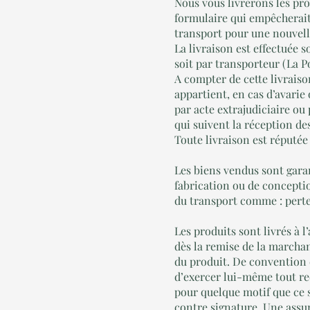
Nous vous livrerons les pr
formulaire qui empêcherait
transport pour une nouvell
La livraison est effectuée s
soit par transporteur (La P
A compter de cette livraison
appartient, en cas d’avarie
par acte extrajudiciaire ou
qui suivent la réception d
Toute livraison est réputée
Les biens vendus sont gara
fabrication ou de conceptio
du transport comme : perte
Les produits sont livrés à 
dès la remise de la marchand
du produit. De convention e
d’exercer lui-même tout rec
pour quelque motif que ce s
contre signature. Une assur