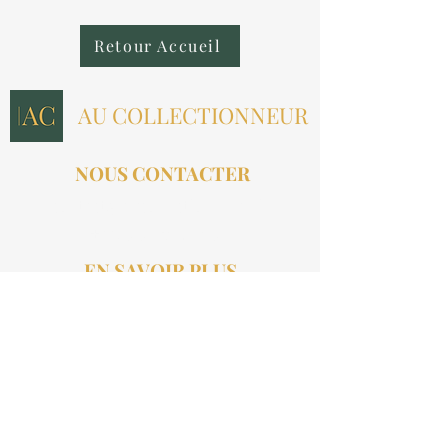
Retour Accueil
AU COLLECTIONNEUR
NOUS CONTACTER
contact@aucollectionneur.fr
(+33)
6 69 50 78 06
EN SAVOIR PLUS
Livraison
Paiement
Qui sommes-nous ?
Les avis