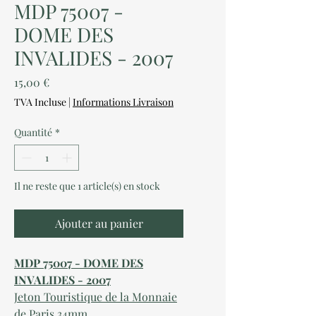
MDP 75007 -
DOME DES
INVALIDES - 2007
Prix
15,00 €
TVA Incluse
|
Informations Livraison
Quantité
*
Il ne reste que 1 article(s) en stock
Ajouter au panier
MDP 75007 - DOME DES
INVALIDES - 2007
Jeton Touristique de la Monnaie
de Paris 34mm