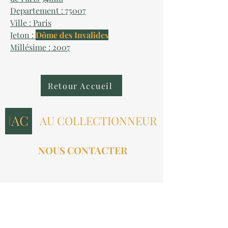
Departement : 75007
Ville : Paris
Jeton :
Dôme des Invalides
Millésime : 2007
Retour Accueil
AU COLLECTIONNEUR
NOUS CONTACTER
contact@aucollectionneur.fr
(+33)
6 69 50 78 06
EN SAVOIR PLUS
Livraison