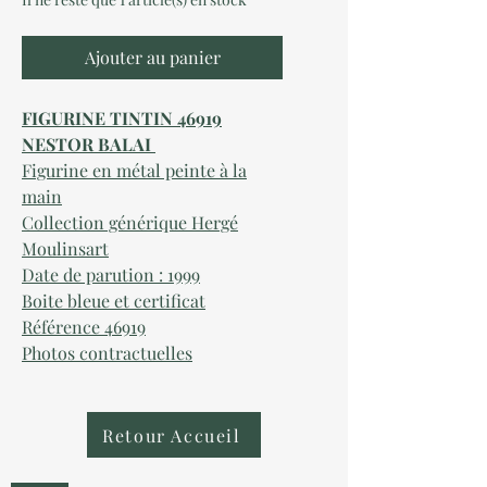
Ajouter au panier
FIGURINE TINTIN 46919
NESTOR BALAI
Figurine en métal peinte à la
main
Collection générique Hergé
Moulinsart
Date de parution : 1999
Boite bleue et certificat
Référence 46919
Photos contractuelles
Retour Accueil