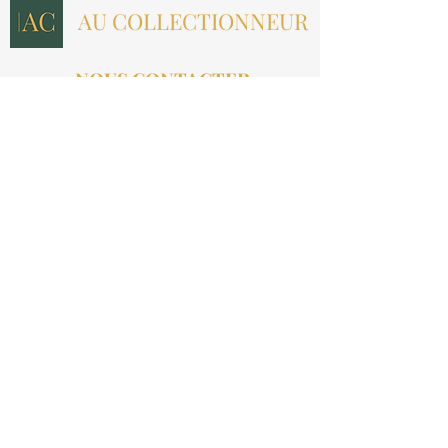
AU COLLECTIONNEUR
NOUS CONTACTER
contact@aucollectionneur.fr
(+33)
6 69 50 78 06
EN SAVOIR PLUS
Livraison
Paiement
Qui sommes-nous ?
Les avis
INFORMATIONS LÉGALES
Mention légales