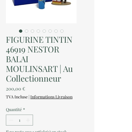
FIGURINE TINTIN
46919 NESTOR
BALAI
MOULINSART | Au
Collectionneur
Prix
200,00 €
TVA Incluse
|
Informations Livraison
Quantité
*
Il ne reste que 1 article(s) en stock