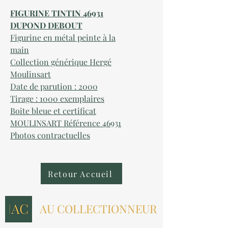
FIGURINE TINTIN 46931
DUPOND DEBOUT
Figurine en métal peinte à la
main
Collection générique Hergé
Moulinsart
Date de parution : 2000
Tirage : 1000 exemplaires
Boite bleue et certificat
MOULINSART Référence 46931
Photos contractuelles
Retour Accueil
AU COLLECTIONNEUR