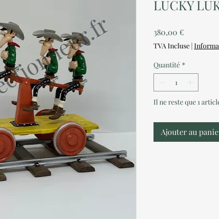
LUCKY LU
Prix
380,00 €
TVA Incluse
|
Informa
Quantité
*
Il ne reste que 1 artic
Ajouter au panie