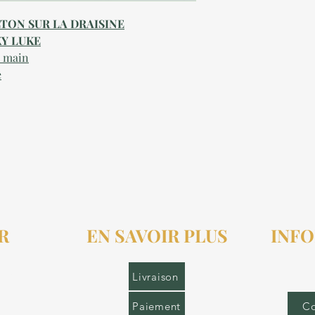
ALTON SUR LA DRAISINE
Y LUKE
a main
e
R
EN SAVOIR PLUS
INFO
r.fr
Livraison
Paiement
Co