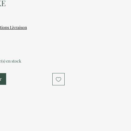
KE
tions Livraison
le(s) en stock
r