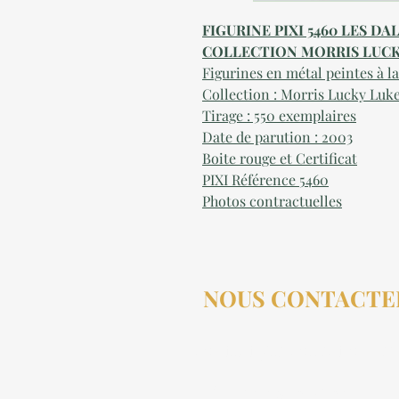
FIGURINE PIXI 5460 LES D
COLLECTION MORRIS LUCK
Figurines en métal peintes à l
Collection :
Morris
Lucky Luk
Tirage : 550 exemplaires
Date de parution :
2
003
Boite rouge et Certificat
PIXI Référence
5460
Photos contractuelles
NOUS CONTACTE
contact@aucollectionneu
(+33) 6 69 50 78 06