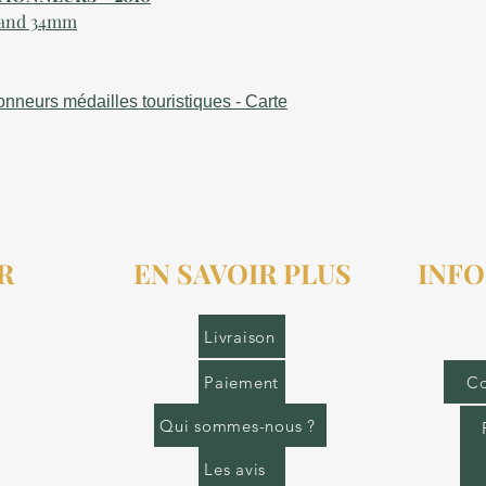
trand 34mm
ionneurs médailles touristiques - Carte
R
EN SAVOIR PLUS
INFO
r.fr
Livraison
Paiement
Co
Qui sommes-nous ?
Les avis