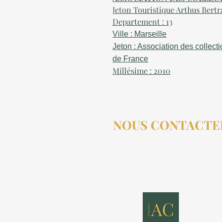
Jeton Touristique Arthus Ber
Departement : 13
Ville : Marseille
Jeton : Association des collect
de France
Millésime : 2010
NOUS CONTACTE
contact@aucollectionneu
(+33) 6 69 50 78 06