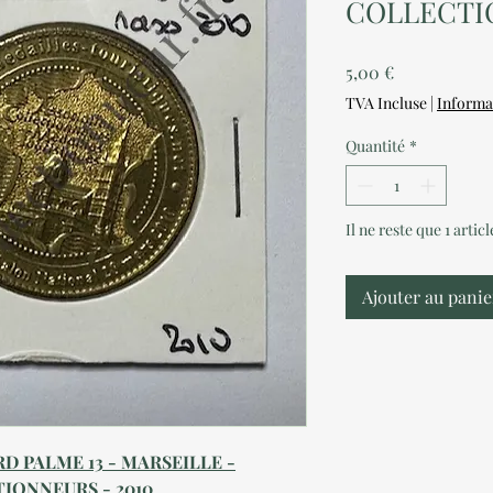
COLLECTIO
Prix
5,00 €
TVA Incluse
|
Informa
Quantité
*
Il ne reste que 1 artic
Ajouter au panie
 PALME 13 - MARSEILLE -
IONNEURS - 2010