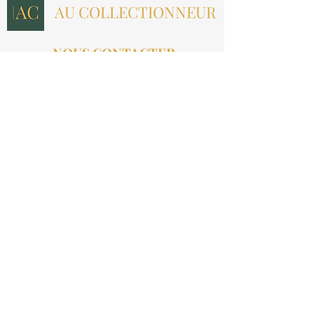
AU COLLECTIONNEUR
NOUS CONTACTER
contact@aucollectionneur.fr
(+33)
6 69 50 78 06
EN SAVOIR PLUS
Livraison
Paiement
Qui sommes-nous ?
Les avis
INFORMATIONS LÉGALES
Mention légales