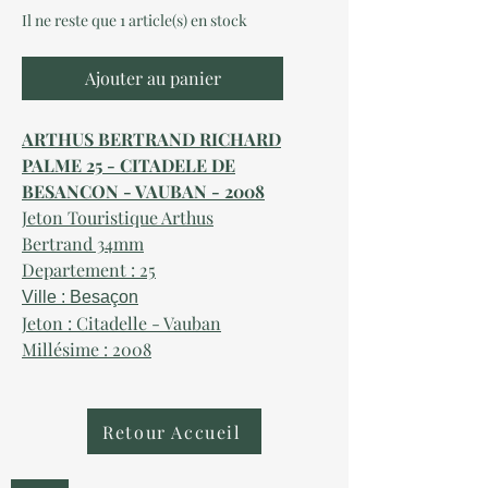
Il ne reste que 1 article(s) en stock
Ajouter au panier
ARTHUS BERTRAND RICHARD
PALME 25 - CITADELE DE
BESANCON - VAUBAN - 2008
Jeton Touristique Arthus
Bertrand 34mm
Departement : 25
Ville : Besaçon
Jeton : Citadelle - Vauban
Millésime : 2008
Retour Accueil