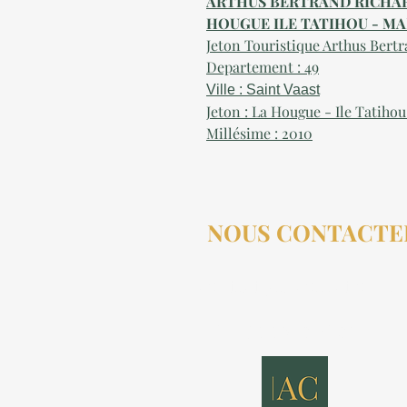
ARTHUS BERTRAND RICHARD
HOUGUE ILE TATIHOU - MA
Jeton Touristique Arthus Ber
Departement : 49
Ville : Saint Vaast
Jeton : La Hougue - Ile Tatiho
Millésime : 2010
NOUS CONTACTE
contact@aucollectionneu
(+33) 6 69 50 78 06