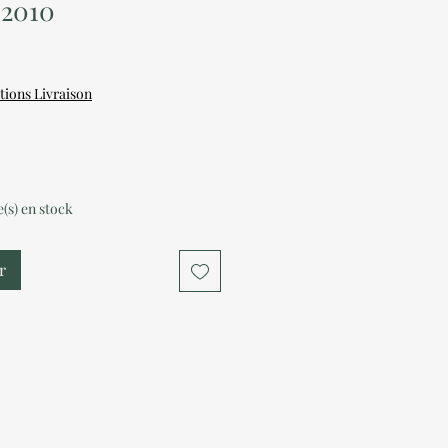
2010
tions Livraison
le(s) en stock
r