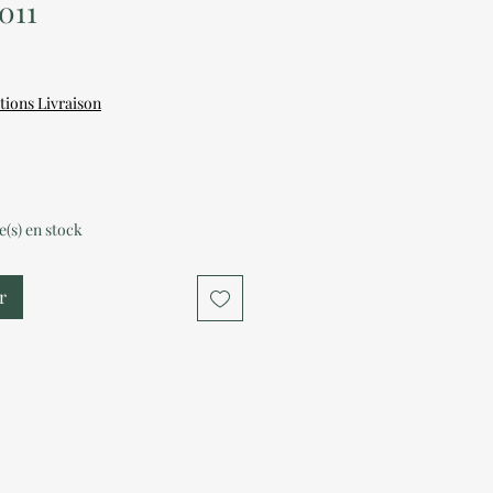
011
tions Livraison
le(s) en stock
r