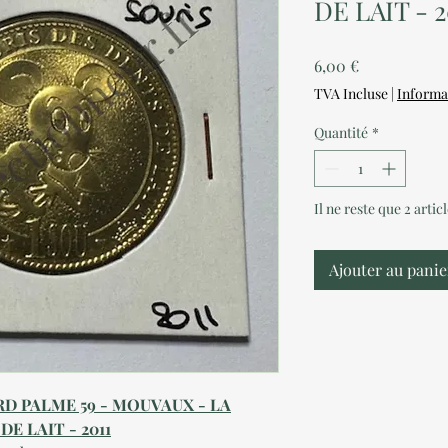
DE LAIT - 2
Prix
6,00 €
TVA Incluse
|
Informa
Quantité
*
Il ne reste que 2 artic
Ajouter au panie
D PALME 59 - MOUVAUX - LA
E LAIT - 2011