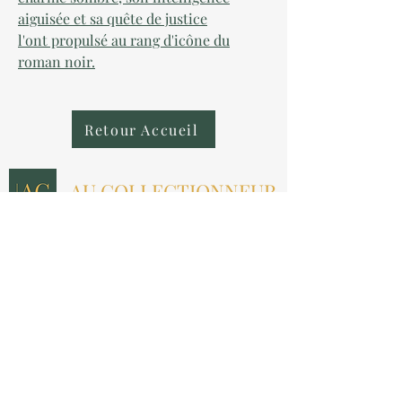
aiguisée et sa quête de justice
l'ont propulsé au rang d'icône du
roman noir.
Retour Accueil
AU COLLECTIONNEUR
NOUS CONTACTER
contact@aucollectionneur.fr
(+33)
6 69 50 78 06
EN SAVOIR PLUS
Livraison
Paiement