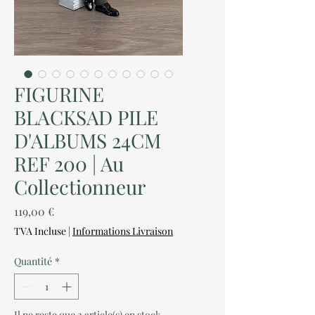
FIGURINE
BLACKSAD PILE
D'ALBUMS 24CM
REF 200 | Au
Collectionneur
Prix
119,00 €
TVA Incluse
|
Informations Livraison
Quantité
*
Il ne reste que 2 article(s) en stock