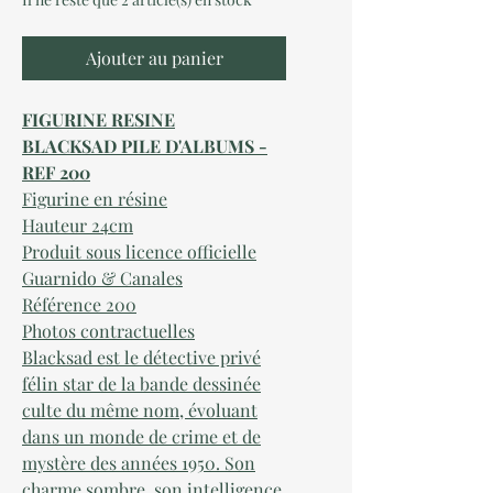
Ajouter au panier
FIGURINE RESINE
BLACKSAD PILE D'ALBUMS -
REF 200
Figurine en résine
Hauteur 24cm
Produit sous licence officielle
Guarnido & Canales
Référence 200
Photos contractuelles
Blacksad est le détective privé
félin star de la bande dessinée
culte du même nom, évoluant
dans un monde de crime et de
mystère des années 1950. Son
charme sombre, son intelligence