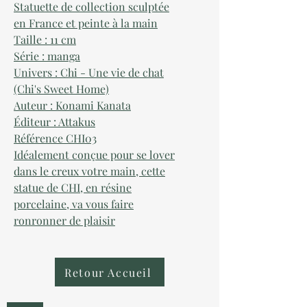
Statuette de collection sculptée
en France et peinte à la main
Taille : 11 cm
Série : manga
Univers : Chi - Une vie de chat
(Chi's Sweet Home)
Auteur : Konami Kanata
Éditeur : Attakus
Référence CHI03
Idéalement conçue pour se lover
dans le creux votre main, cette
statue de CHI, en résine
porcelaine, va vous faire
ronronner de plaisir
Retour Accueil