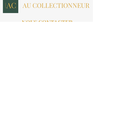
AU COLLECTIONNEUR
NOUS CONTACTER
contact@aucollectionneur.fr
(+33)
6 69 50 78 06
EN SAVOIR PLUS
Livraison
Paiement
Qui sommes-nous ?
Les avis
INFORMATIONS LÉGALES
Mention légales