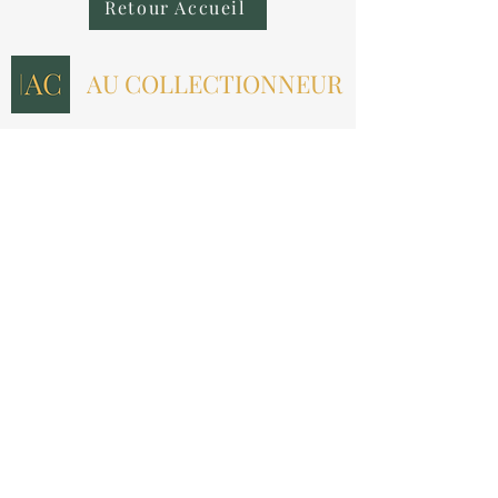
Retour Accueil
AU COLLECTIONNEUR
NOUS CONTACTER
contact@aucollectionneur.fr
(+33)
6 69 50 78 06
EN SAVOIR PLUS
Livraison
Paiement
Qui sommes-nous ?
Les avis
INFORMATIONS LÉGALES