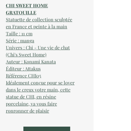
CHI SWEET HOME
GRATOUILLE
Statuette de collection sculptée
en France et peinte à la main
Taille : 11 cm
Série : manga
Univers : Chi - Une vie de chat
(Chi's Sweet Home)
Auteur : Konami Kanata
Éditeur : Attakus
Référence CHI05
Idéalement conçue pour se lover
dans le creux votre main, cette
statue de CHI, en résine
porcelaine, va vous faire
ronronner de plaisir