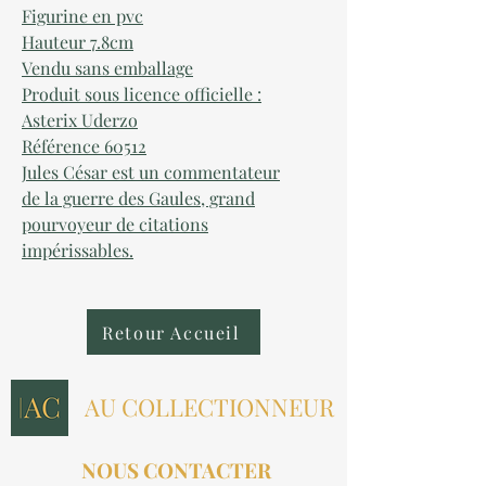
Figurine en pvc
Hauteur 7.8cm
Vendu sans emballage
Produit sous licence officielle :
Asterix Uderzo
Référence 60512
Jules César est un commentateur
de la guerre des Gaules, grand
pourvoyeur de citations
impérissables.
Retour Accueil
AU COLLECTIONNEUR
NOUS CONTACTER