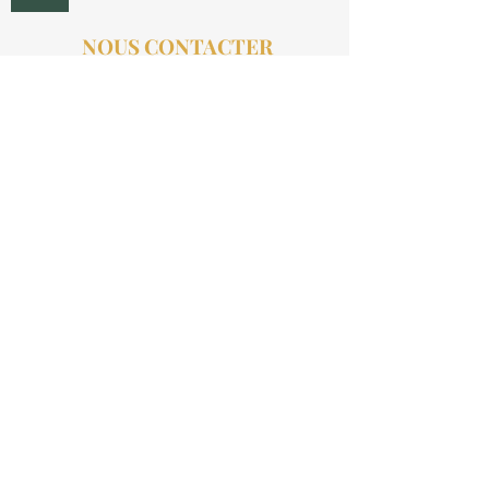
NOUS CONTACTER
contact@aucollectionneur.fr
(+33)
6 69 50 78 06
EN SAVOIR PLUS
Livraison
Paiement
Qui sommes-nous ?
Les avis
INFORMATIONS LÉGALES
Mention légales