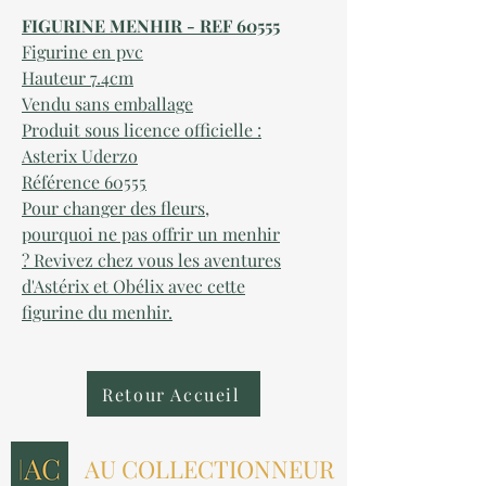
FIGURINE MENHIR - REF 60555
Figurine en pvc
Hauteur 7.4cm
Vendu sans emballage
Produit sous licence officielle :
Asterix Uderzo
Référence 60555
Pour changer des fleurs,
pourquoi ne pas offrir un menhir
? Revivez chez vous les aventures
d'Astérix et Obélix avec cette
figurine du menhir.
Retour Accueil
AU COLLECTIONNEUR