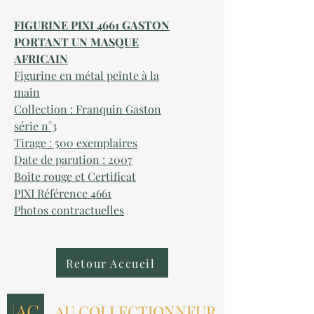
FIGURINE PIXI 4661 GASTON
PORTANT UN MASQUE
AFRICAIN
Figurine en métal peinte à la
main
Collection : Franquin Gaston
série n°3
Tirage : 500 exemplaires
Date de parution : 2007
Boite rouge et Certificat
PIXI Référence 4661
Photos contractuelles
Retour Accueil
AU COLLECTIONNEUR