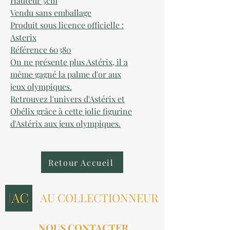
Hauteur 5cm
Vendu sans emballage
Produit sous licence officielle :
Asterix
Référence 60380
On ne présente plus Astérix, il a
même gagné la palme d'or aux
jeux olympiques.
Retrouvez l'univers d'Astérix et
Obélix grâce à cette jolie figurine
d'Astérix aux jeux olympiques.
Retour Accueil
AU COLLECTIONNEUR
NOUS CONTACTER