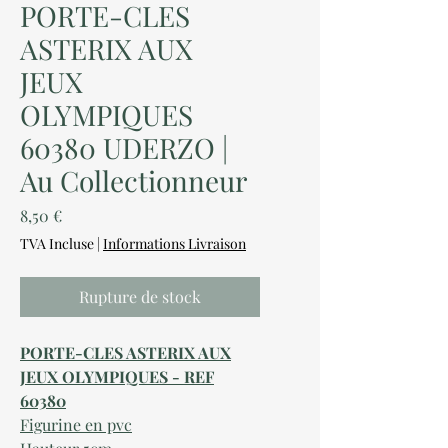
PORTE-CLES
ASTERIX AUX
JEUX
OLYMPIQUES
60380 UDERZO |
Au Collectionneur
Prix
8,50 €
TVA Incluse
|
Informations Livraison
Rupture de stock
PORTE-CLES ASTERIX AUX
JEUX OLYMPIQUES - REF
60380
Figurine en pvc