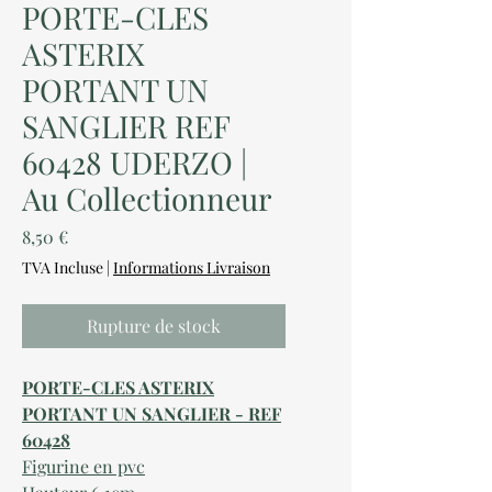
PORTE-CLES
ASTERIX
PORTANT UN
SANGLIER REF
60428 UDERZO |
Au Collectionneur
Prix
8,50 €
TVA Incluse
|
Informations Livraison
Rupture de stock
PORTE-CLES ASTERIX
PORTANT UN SANGLIER - REF
60428
Figurine en pvc