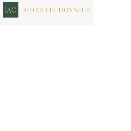
AU COLLECTIONNEUR
NOUS CONTACTER
contact@aucollectionneur.fr
(+33)
6 69 50 78 06
EN SAVOIR PLUS
Livraison
Paiement
Qui sommes-nous ?
Les avis
INFORMATIONS LÉGALES