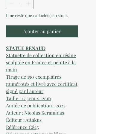
Il ne reste que 1 article(s) en stock
Ajouter au panier
STATUE RENAUD
Statuette de collection en résine
sculptée en France et peinte à la
main
Tirage de 150 exemplaires
numérotés et livré avec certificat
signé par l'auteur
Taille : 17.5cm x 12cm
Année de publication : 2023
Auteur : Nicolas Keramidas
Éditeur : Attakus
Référence C825