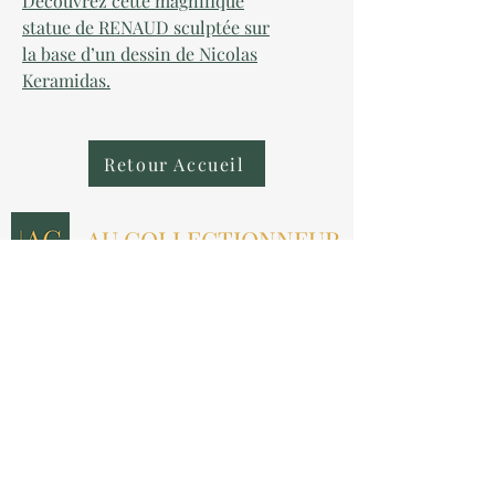
Découvrez cette magnifique
statue de RENAUD sculptée sur
la base d’un dessin de Nicolas
Keramidas.
Retour Accueil
AU COLLECTIONNEUR
NOUS CONTACTER
contact@aucollectionneur.fr
(+33)
6 69 50 78 06
EN SAVOIR PLUS
Livraison