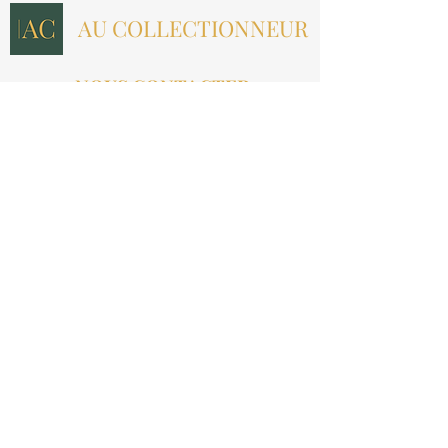
AU COLLECTIONNEUR
NOUS CONTACTER
contact@aucollectionneur.fr
(+33)
6 69 50 78 06
EN SAVOIR PLUS
Livraison
Paiement
Qui sommes-nous ?
Les avis
INFORMATIONS LÉGALES