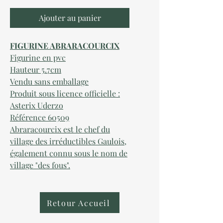
Ajouter au panier
FIGURINE ABRARACOURCIX
Figurine en pvc
Hauteur 5.7cm
Vendu sans emballage
Produit sous licence officielle :
Asterix Uderzo
Référence 60509
Abraracourcix est le chef du
village des irréductibles Gaulois,
également connu sous le nom de
village "des fous".
Retour Accueil