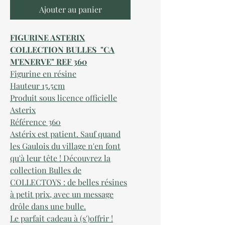
Ajouter au panier
FIGURINE ASTERIX
COLLECTION BULLES "CA
M'ENERVE" REF 360
Figurine en résine
Hauteur 15.5cm
Produit sous licence officielle
Asterix
Référence 360
Astérix est patient. Sauf quand
les Gaulois du village n'en font
qu'à leur tête ! Découvrez la
collection Bulles de
COLLECTOYS : de belles résines
à petit prix, avec un message
drôle dans une bulle.
Le parfait cadeau à (s')offrir !