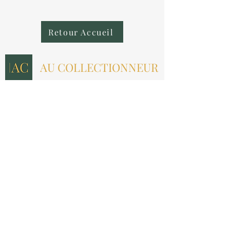
Retour Accueil
AU COLLECTIONNEUR
NOUS CONTACTER
contact@aucollectionneur.fr
(+33)
6 69 50 78 06
EN SAVOIR PLUS
Livraison
Paiement
Qui sommes-nous ?
Les avis