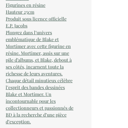
Figurines en résine
Hauteur 25cm
Produit sous licence officielle
E.P. Jacobs
Plongez dans l’univers
emblématique de Blake et
Mortimer avec cette figurine en
résine. Mortimer, assis sur une
pile d’albums, et Blake, debout à
ses côtés, incarnent toute la
richesse de leurs aventures.
Chaque détail minutieux célèbre
l’esprit des bandes dessinées
Blake et Mortimer. Un
incontournable pour les
collectionneurs et passionnés de
BD à la recherche d’une pièce
d’exception.