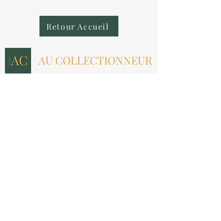
Retour Accueil
AU COLLECTIONNEUR
NOUS CONTACTER
contact@aucollectionneur.fr
(+33)
6 69 50 78 06
EN SAVOIR PLUS
Livraison
Paiement
Qui sommes-nous ?
Les avis