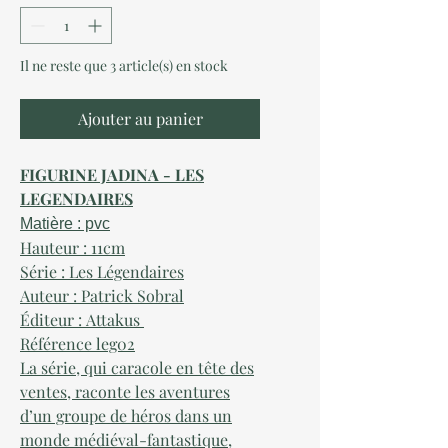
Il ne reste que 3 article(s) en stock
Ajouter au panier
FIGURINE JADINA - LES
LEGENDAIRES
Matière : pvc
Hauteur : 11cm
Série : Les Légendaires
Auteur : Patrick Sobral
Éditeur : Attakus
Référence leg02
La série, qui caracole en tête des
ventes, raconte les aventures
d’un groupe de héros dans un
monde médiéval-fantastique,