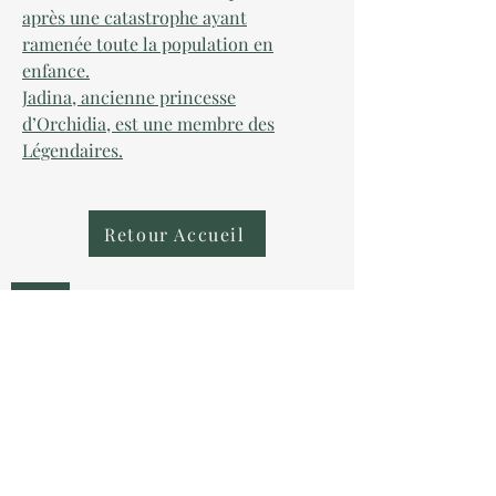
après une catastrophe ayant
ramenée toute la population en
enfance.
Jadina, ancienne princesse
d’Orchidia, est une membre des
Légendaires.
Retour Accueil
AU COLLECTIONNEUR
NOUS CONTACTER
contact@aucollectionneur.fr
(+33)
6 69 50 78 06
EN SAVOIR PLUS