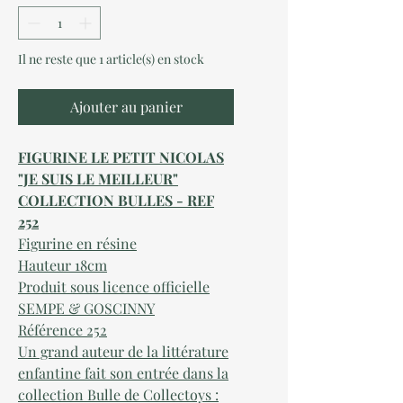
Il ne reste que 1 article(s) en stock
Ajouter au panier
FIGURINE LE PETIT NICOLAS
"JE SUIS LE MEILLEUR"
COLLECTION BULLES - REF
252
Figurine en résine
Hauteur 18cm
Produit sous licence officielle
SEMPE & GOSCINNY
Référence 252
Un grand auteur de la littérature
enfantine fait son entrée dans la
collection Bulle de Collectoys :