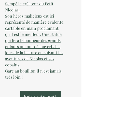
Sempé le créateur du Petit
Nicolas.
Son héros malicieux est ici
représenté de manière évidente,
cartable en main proclamant
qu'il est le meilleur. Une statue
qui fera le bonheur des grands
enfants qui ont découverts les
joies de la lecture en suivant les
aventures de Nicolas et ses
copains.
Gare au bouillon il n'est jamais
très loin !
Retour Accueil
AU COLLECTIONNEUR