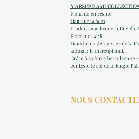
MARSUPILAMI COLLECTION 
Figurine en résine
Hauteur 14.8cm
Produit sous licence officiell
Référence 408
Dans la jungle sauvage de la P
animal : le marsupilami.
Grâce à sa force herculéenne et
conteste le roi de la jungle P
NOUS CONTACTE
contact@aucollectionneu
(+33) 6 69 50 78 06