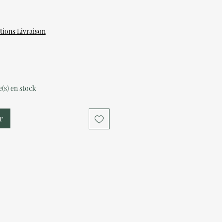
tions Livraison
le(s) en stock
r