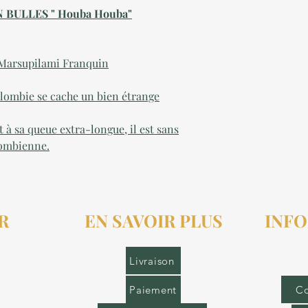
BULLES " Houba Houba"
e Marsupilami Franquin
alombie se cache un bien étrange
 à sa queue extra-longue, il est sans
alombienne.
R
EN SAVOIR PLUS
INFO
r.fr
Livraison
Paiement
Co