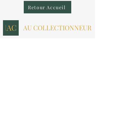
Retour Accueil
AU COLLECTIONNEUR
NOUS CONTACTER
contact@aucollectionneur.fr
(+33)
6 69 50 78 06
EN SAVOIR PLUS
Livraison
Paiement
Qui sommes-nous ?
Les avis