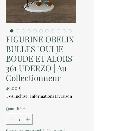
FIGURINE OBELIX
BULLES "OUI JE
BOUDE ET ALORS"
361 UDERZO | Au
Collectionneur
Prix
49,00 €
TVA Incluse
|
Informations Livraison
Quantité
*
Il ne reste que 3 article(s) en stock