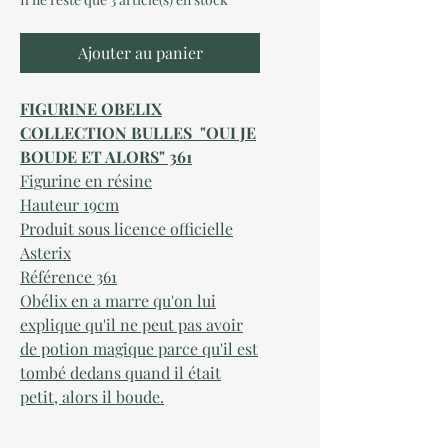
Ajouter au panier
FIGURINE OBELIX
COLLECTION BULLES "OUI JE
BOUDE ET ALORS" 361
Figurine en résine
Hauteur 19cm
Produit sous licence officielle
Asterix
Référence 361
Obélix en a marre qu'on lui
explique qu'il ne peut pas avoir
de potion magique parce qu'il est
tombé dedans quand il était
petit, alors il boude.