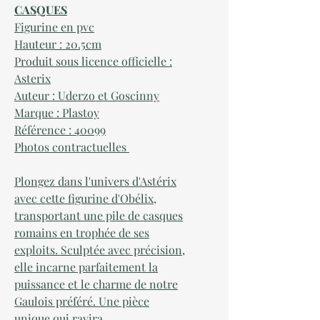
CASQUES
Figurine en pvc
Hauteur :
20.5cm
Produit sous licence officielle :
Asterix
Auteur : Uderzo et Goscinny
Marque : Plastoy
Référence : 4
009
9
Photos contractuelles
Plongez dans l'univers d'Astérix
avec cette figurine d'Obélix,
transportant une pile de casques
romains en trophée de ses
exploits. Sculptée avec précision,
elle incarne parfaitement la
puissance et le charme de notre
Gaulois préféré. Une pièce
unique qui ravira