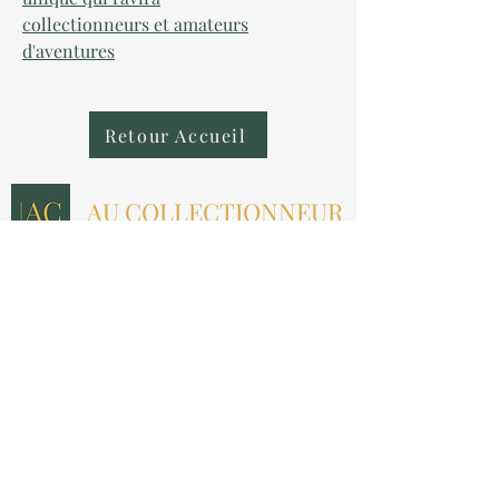
collectionneurs et amateurs
d'aventures
Retour Accueil
AU COLLECTIONNEUR
NOUS CONTACTER
contact@aucollectionneur.fr
(+33)
6 69 50 78 06
EN SAVOIR PLUS
Livraison
Paiement