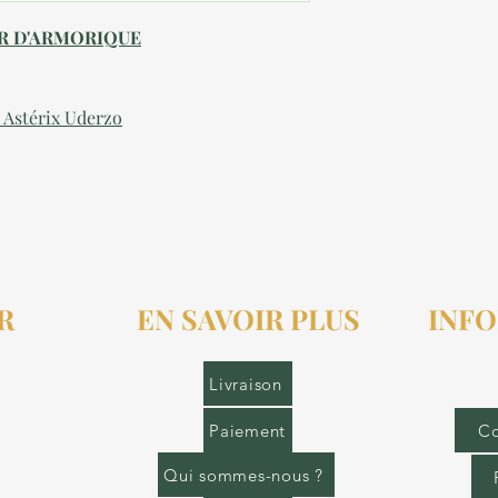
IR D'ARMORIQUE
: Astérix Uderzo
R
EN SAVOIR PLUS
INFO
r.fr
Livraison
Paiement
Co
Qui sommes-nous ?