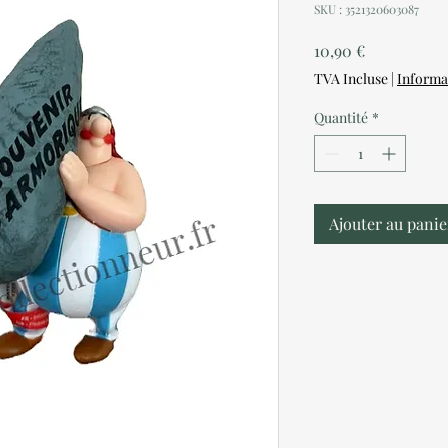
SKU : 3521320603087
Prix
10,90 €
TVA Incluse
|
Informa
Quantité
*
Ajouter au panie