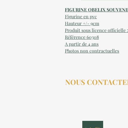
FIGURINE OBELIX SOUVEN
Figurine en pvc
Hauteur +/- 9cm
Produit sous licence officielle 
Référence 60308
A partir de 4 ans
Photos non contractuelles
NOUS CONTACTE
contact@aucollectionneu
(+33) 6 69 50 78 06