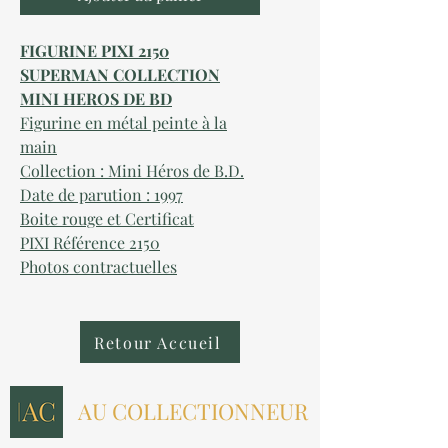
FIGURINE PIXI 2150
SUPERMAN COLLECTION
MINI HEROS DE BD
Figurine en métal peinte à la
main
Collection : Mini Héros de B.D.
Date de parution : 1997
Boite rouge et Certificat
PIXI Référence 2150
Photos contractuelles
Retour Accueil
AU COLLECTIONNEUR