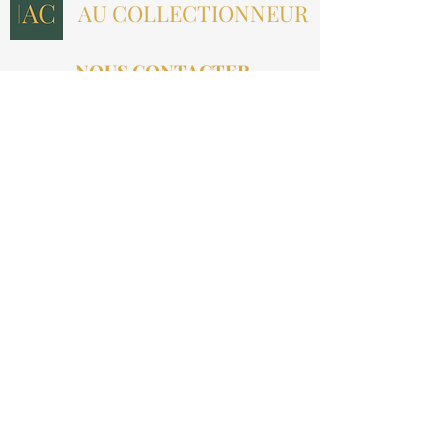
AU COLLECTIONNEUR
NOUS CONTACTER
contact@aucollectionneur.fr
(+33)
6 69 50 78 06
EN SAVOIR PLUS
Livraison
Paiement
Qui sommes-nous ?
Les avis
INFORMATIONS LÉGALES
Mention légales