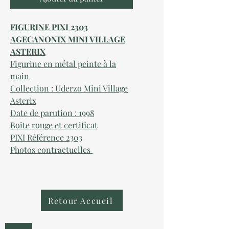
FIGURINE PIXI 2303
AGECANONIX MINI VILLAGE
ASTERIX
Figurine en métal peinte à la
main
Collection : Uderzo Mini Village
Asterix
Date de parution : 1998
Boite rouge et certificat
PIXI Référence 2303
Photos contractuelles
Retour Accueil