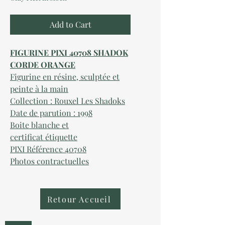
Add to Cart
FIGURINE PIXI 40708 SHADOK
CORDE ORANGE
Figurine en
résine, sculptée et
peinte à la main
Collection : Rouxel Les Shadoks
Date de parution :
199
8
Boite
blanche et
certificat
étiquette
PIXI Référence
4070
8
Photos contractuelles
Retour Accueil