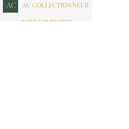
AU COLLECTIONNEUR
NOUS CONTACTER
contact@aucollectionneur.fr
(+33)
6 69 50 78 06
EN SAVOIR PLUS
Livraison
Paiement
Qui sommes-nous ?
Les avis
INFORMATIONS LÉGALES
Mention légales