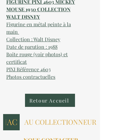
FIGURINE PIXI 4603 MICKEY
MOUSE 1930 COLLECTION
WALT DISNEY
Figurine en métal peinte à la
main
Collection : Walt Disney
Date de parution : 1
988
Boite rouge (voir photos) et
certificat
PIXI Référence
4603
Photos contractuelles
Retour Accueil
AU COLLECTIONNEUR