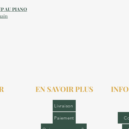
-UP AU PIANO
main
R
EN SAVOIR PLUS
INFO
r.fr
Livraison
Paiement
Co