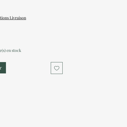
tions Livraison
le(s) en stock
r