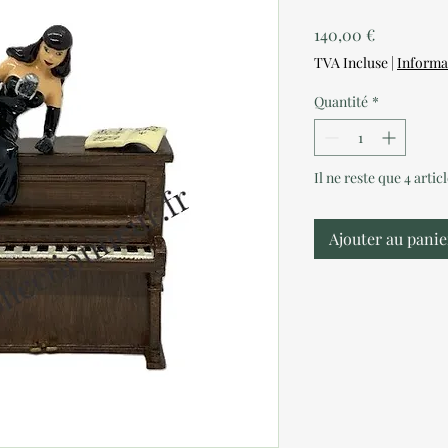
Prix
140,00 €
TVA Incluse
|
Informa
Quantité
*
Il ne reste que 4 artic
Ajouter au panie