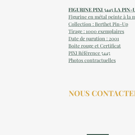
FIGURINE PIXI 5445 LA PIN
Figurine en métal peinte à la 
Collection : Berthet Pin-Up
Tirage : 1000 exemplaires
Date de parution : 2001
Boite rouge et Certificat
PIXI Référence 5445
Photos contractuelles
NOUS CONTACTE
contact@aucollectionneu
(+33) 6 69 50 78 06