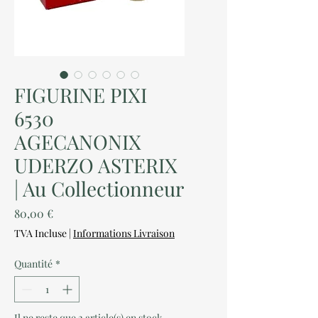
FIGURINE PIXI
6530
AGECANONIX
UDERZO ASTERIX
| Au Collectionneur
Prix
80,00 €
TVA Incluse
|
Informations Livraison
Quantité
*
Il ne reste que 2 article(s) en stock