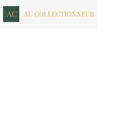
AU COLLECTIONNEUR
NOUS CONTACTER
contact@aucollectionneur.fr
(+33)
6 69 50 78 06
EN SAVOIR PLUS
Livraison
Paiement
Qui sommes-nous ?
Les avis
INFORMATIONS LÉGALES