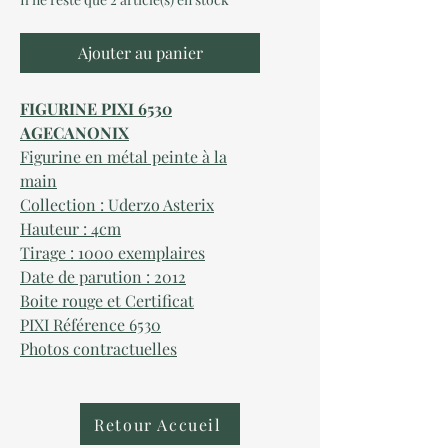
Ajouter au panier
FIGURINE PIXI 6530
AGECANONIX
Figurine en métal peinte à la
main
Collection : Uderzo Asterix
Hauteur : 4cm
Tirage : 1000 exemplaires
Date de parution : 2012
Boite rouge et Certificat
PIXI Référence 6530
Photos contractuelles
Retour Accueil