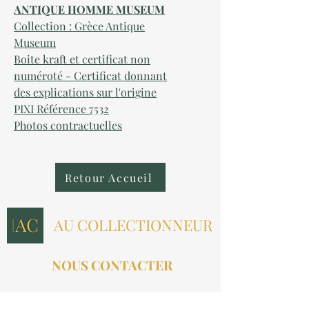
ANTIQUE HOMME MUSEUM
Collection :
Grèce Antique
Museum
Boite kraft et certificat non
numéroté - Certificat donnant
des explications sur l'origine
PIXI Référence
7532
Photos contractuelles
Retour Accueil
AU COLLECTIONNEUR
NOUS CONTACTER
contact@aucollectionneur.fr
(+33)
6 69 50 78 06