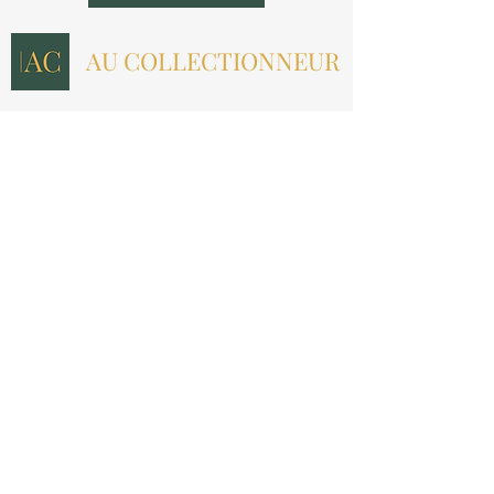
AU COLLECTIONNEUR
NOUS CONTACTER
contact@aucollectionneur.fr
(+33)
6 69 50 78 06
EN SAVOIR PLUS
Livraison
Paiement
Qui sommes-nous ?
Les avis
INFORMATIONS LÉGALES