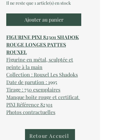
Il ne reste que 1 article(s) en stock
Ajouter au panier
FIGURINE PIXI 82301 SHADOK
ROUGE LONGES PATTES
ROUXEL
Figurine en
métal
, sculptée et
peinte à la main
Collection : Rouxel Les Shadoks
Date de parution :
1995
Tirage : 750 exemplaires
Manque b
oite
rouge et certificat
PIXI Référence
8
230
1
Photos contractuelles
Retour Accueil