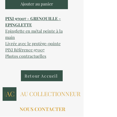
Ajouter au panier
PIXI 97007 - GRENOUILLE -
EPINGLETTE
Epinglette en métal peinte à la
main
Livrée avec le protège-pointe
PIXI Référence 97007
Photos contractuelles
Retour Accueil
AU COLLECTIONNEUR
NOUS CONTACTER