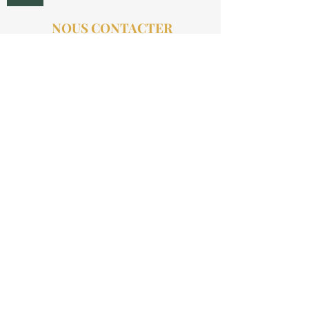
NOUS CONTACTER
contact@aucollectionneur.fr
(+33)
6 69 50 78 06
EN SAVOIR PLUS
Livraison
Paiement
Qui sommes-nous ?
Les avis
INFORMATIONS LÉGALES
Mention légales