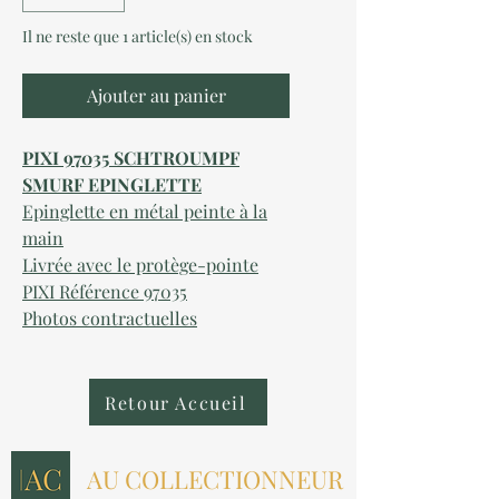
Il ne reste que 1 article(s) en stock
Ajouter au panier
PIXI 97035 SCHTROUMPF
SMURF EPINGLETTE
Epinglette en métal peinte à la
main
Livrée avec le protège-pointe
PIXI Référence 97035
Photos contractuelles
Retour Accueil
AU COLLECTIONNEUR