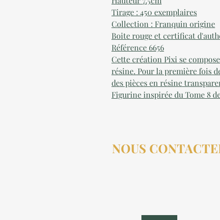
Hauteur 7.5cm
Tirage : 450 exemplaires
Collection : Franquin origine
Boite rouge et certificat d'au
Référence 6656
Cette création Pixi se compose
résine. Pour la première fois d
des pièces en résine transpare
Figurine inspirée du Tome 8 de
NOUS CONTACTE
contact@aucollectionneu
(+33) 6 69 50 78 06