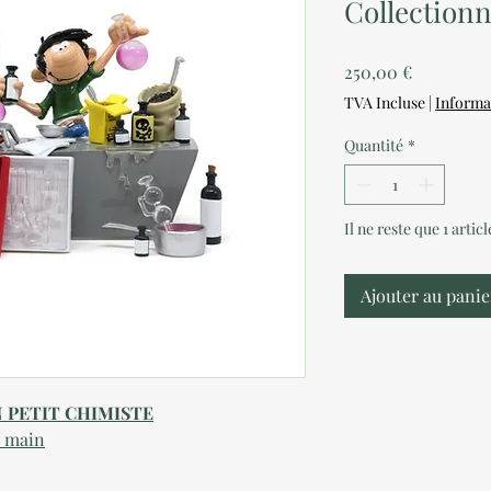
Collection
Prix
250,00 €
TVA Incluse
|
Informa
Quantité
*
Il ne reste que 1 artic
Ajouter au panie
N PETIT CHIMISTE
a main