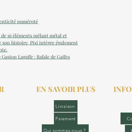
thenticité numéroté
 de 16 éléments mêlant métal et
e son histoire, Pixi intègre également
nte.
 Gaston Lagaffe : Rafale de Gaffes
R
EN SAVOIR PLUS
INFO
r.fr
Livraison
Paiement
Co
Qui sommes-nous ?