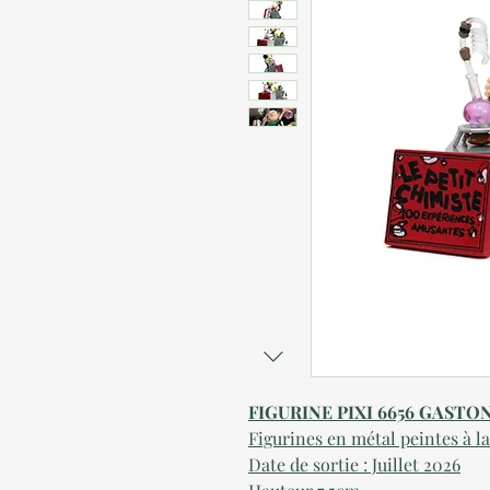
FIGURINE PIXI 6656 GASTO
Figurines
en métal peintes à l
Date de sortie : Juillet 2026