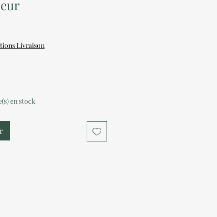
neur
tions Livraison
le(s) en stock
r