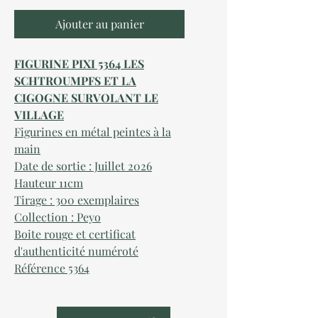
Ajouter au panier
FIGURINE PIXI 5364 LES
SCHTROUMPFS ET LA
CIGOGNE SURVOLANT LE
VILLAGE
Figurines
en métal peintes à la
main
Date de sortie : Juillet 2026
Hauteur 11cm
Tirage : 300 exemplaires
Collection : Peyo
Boite rouge et certificat
d'authenticité numéroté
Référence 5364