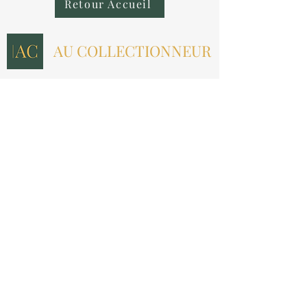
Retour Accueil
AU COLLECTIONNEUR
NOUS CONTACTER
contact@aucollectionneur.fr
(+33)
6 69 50 78 06
EN SAVOIR PLUS
Livraison
Paiement
Qui sommes-nous ?
Les avis
INFORMATIONS LÉGALES