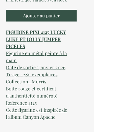
Ajouter au panier
FIGURINE PIXI 4125 LUCKY
LUKE ET JOLLY JUMPER
FICELES
Figurine
en métal peinte à la
main
Date de sortie : Janvier 2026
Tirage : 280 exemplaires
Collection : Morris
Boite rouge et certificat
d'authenticité numéroté
Référence 4125
Cette figurine est inspirée de
l'album Canyon Apache