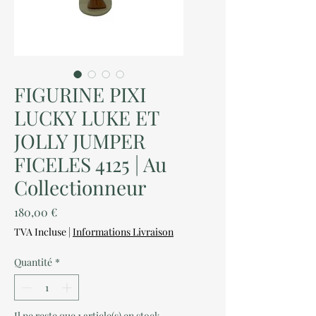
FIGURINE PIXI
LUCKY LUKE ET
JOLLY JUMPER
FICELES 4125 | Au
Collectionneur
Prix
180,00 €
TVA Incluse
|
Informations Livraison
Quantité
*
Il ne reste que 1 article(s) en stock