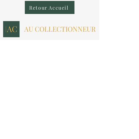
Retour Accueil
AU COLLECTIONNEUR
NOUS CONTACTER
contact@aucollectionneur.fr
(+33)
6 69 50 78 06
EN SAVOIR PLUS
Livraison
Paiement
Qui sommes-nous ?
Les avis