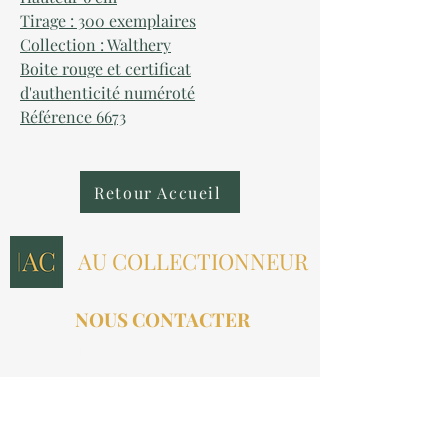
Tirage : 300 exemplaires
Collection : Walthery
Boite rouge et certificat
d'authenticité numéroté
Référence 6673
Retour Accueil
AU COLLECTIONNEUR
NOUS CONTACTER
contact@aucollectionneur.fr
(+33)
6 69 50 78 06
EN SAVOIR PLUS