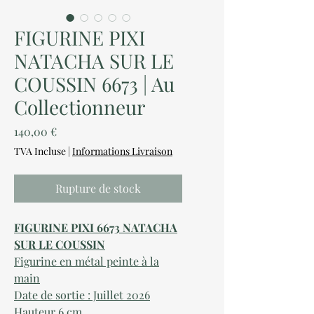
FIGURINE PIXI
NATACHA SUR LE
COUSSIN 6673 | Au
Collectionneur
Prix
140,00 €
TVA Incluse
|
Informations Livraison
Rupture de stock
FIGURINE PIXI 6673 NATACHA
SUR LE COUSSIN
Figurine
en métal peinte à la
main
Date de sortie : Juillet 2026
Hauteur 6 cm