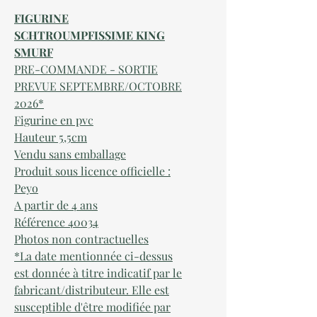
FIGURINE
SCHTROUMPFISSIME KING
SMURF
PRE-COMMANDE - SORTIE
PREVUE SEPTEMBRE/OCTOBRE
2026*
Figurine en pvc
Hauteur 5,5cm
Vendu sans emballage
Produit sous licence officielle :
Peyo
A partir de 4 ans
Référence 40034
Photos non contractuelles
*La date mentionnée ci-dessus
est donnée à titre indicatif par le
fabricant/distributeur. Elle est
susceptible d'être modifiée par