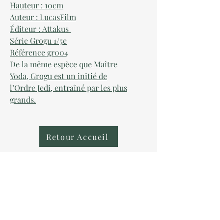
Hauteur : 10cm
Auteur : LucasFilm
Éditeur : Attakus
Série Grogu 1/5e
Référence gr004
De la même espèce que Maître
Yoda, Grogu est un initié de
l’Ordre Jedi, entraîné par les plus
grands.
Retour Accueil
AU COLLECTIONNEUR
NOUS CONTACTER
contact@aucollectionneur.fr