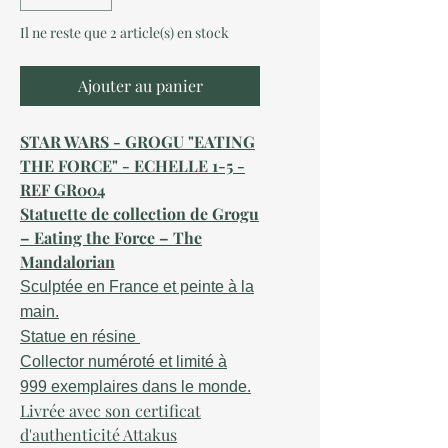
Il ne reste que 2 article(s) en stock
Ajouter au panier
STAR WARS - GROGU "EATING
THE FORCE" - ECHELLE 1-5 -
REF GR004
Statuette de collection de Grogu
– Eating the Force – The
Mandalorian
Sculptée en France et peinte à la
main.
Statue en résine
Collector numéroté et limité à
999 exemplaires dans le monde.
Livrée avec son certificat
d'authenticité Attakus