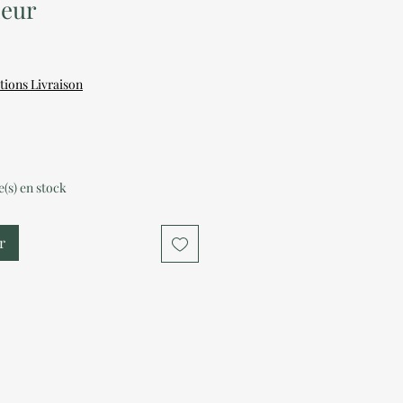
neur
tions Livraison
le(s) en stock
r