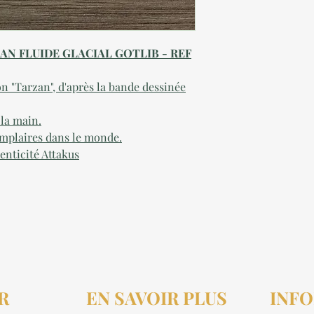
AN FLUIDE GLACIAL GOTLIB - REF
n "Tarzan", d'après la bande dessinée
 la main.
mplaires dans le monde.
henticité Attakus
R
EN SAVOIR PLUS
INFO