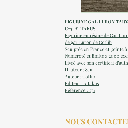
FIGURINE GAI-LURON TARZ
C751 ATTAKUS
Figurine en résine de Gai-Luro
de gai-Luron de Gotlib
Sculptée en France et peinte à
Numéroté et limité à 2000 exe
Livré avec son certificat d'aut
Hauteur : 8cm
Auteur : Gotlib
Editeur : Attakus
Référence C751
NOUS CONTACTE