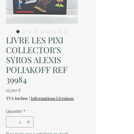
LIVRE LES PIXI
COLLECTOR'S
SYROS ALEXIS
POLIAKOFF REF
39984
Prix
15,00 €
TVA Incluse
|
Informations Livraison
Quantité
*
Il ne reste que 2 article(s) en stock