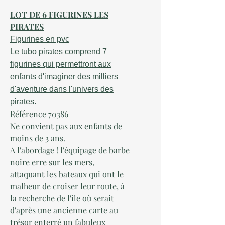
LOT DE 6 FIGURINES LES
PIRATES
Figurines en pvc
Le tubo pirates comprend 7
figurines qui permettront aux
enfants d'imaginer des milliers
d'aventure dans l'univers des
pirates.
Référence 70386
Ne convient pas aux enfants de
moins de 3 ans.
A l'abordage ! l'équipage de barbe
noire erre sur les mers,
attaquant les bateaux qui ont le
malheur de croiser leur route, à
la recherche de l'île où serait
d'après une ancienne carte au
trésor enterré un fabuleux