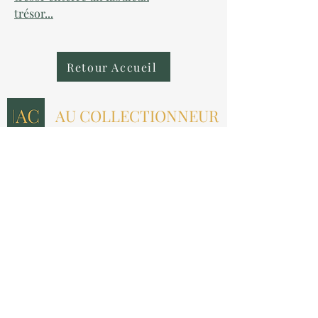
trésor...
Retour Accueil
AU COLLECTIONNEUR
NOUS CONTACTER
contact@aucollectionneur.fr
(+33)
6 69 50 78 06
EN SAVOIR PLUS
Livraison
Paiement
Qui sommes-nous ?