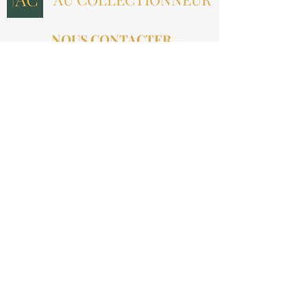
NOUS CONTACTER
contact@aucollectionneur.fr
(+33)
6 69 50 78 06
EN SAVOIR PLUS
Livraison
Paiement
Qui sommes-nous ?
Les avis
INFORMATIONS LÉGALES
Mention légales