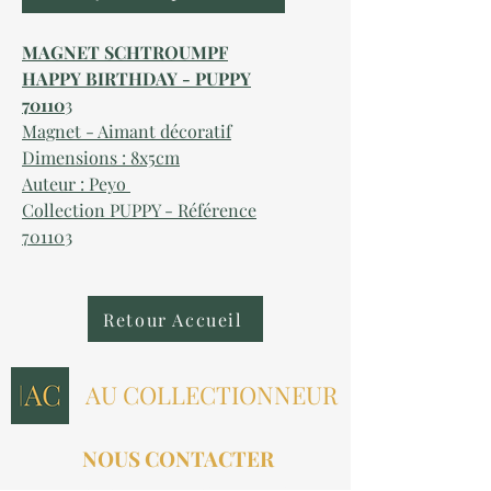
MAGNET SCHTROUMPF
HAPPY BIRTHDAY - PUPPY
70110
3
Magnet - Aimant décoratif
Dimensions : 8x5cm
Auteur : Peyo
Collection PUPPY - Référence
70110
3
Retour Accueil
AU COLLECTIONNEUR
NOUS CONTACTER