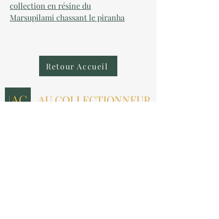
collection en résine du
Marsupilami chassant le piranha
Retour Accueil
AU COLLECTIONNEUR
NOUS CONTACTER
contact@aucollectionneur.fr
(+33)
6 69 50 78 06
EN SAVOIR PLUS
Livraison
Paiement