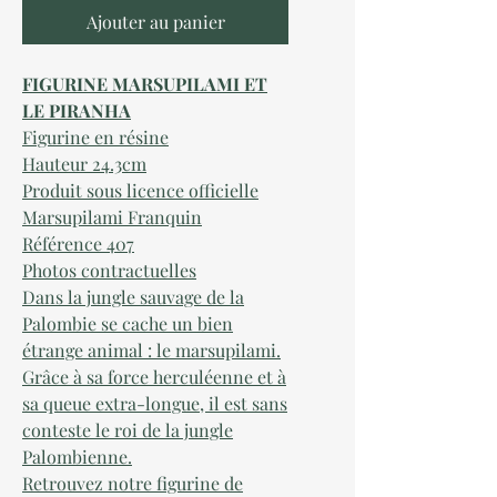
Ajouter au panier
FIGURINE MARSUPILAMI ET
LE PIRANHA
Figurine en résine
Hauteur 24.3cm
Produit sous licence officielle
Marsupilami Franquin
Référence 407
Photos contractuelles
Dans la jungle sauvage de la
Palombie se cache un bien
étrange animal : le marsupilami.
Grâce à sa force herculéenne et à
sa queue extra-longue, il est sans
conteste le roi de la jungle
Palombienne.
Retrouvez notre figurine de